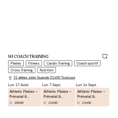
WI COACH TRAINING
Pilates
Fitness
Cardio Training
Coach sportif
Cross Training
Nutrition
31 allées Jules Guesde 31400 Toulouse
Lun 17 Août
Lun 7 Sept.
Lun 14 Sept.
Athletic Pilates –
Athletic Pilates –
Athletic Pilates –
Prénatal &
Prénatal &
Prénatal &
Postnatal
Postnatal
Postnatal
10h00
11h00
11h00
MOVIDA