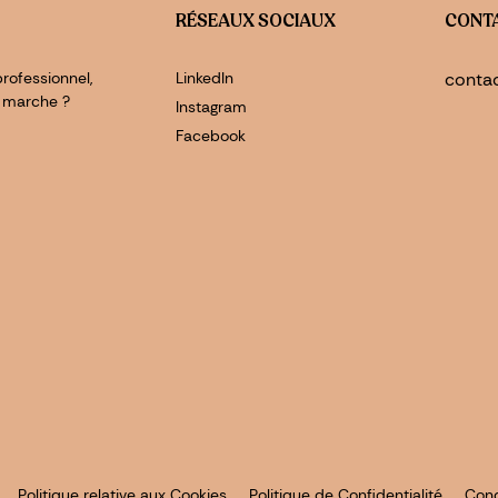
RÉSEAUX SOCIAUX
CONT
rofessionnel,
LinkedIn
conta
 marche ?
Instagram
Facebook
Politique relative aux Cookies
Politique de Confidentialité
Condi