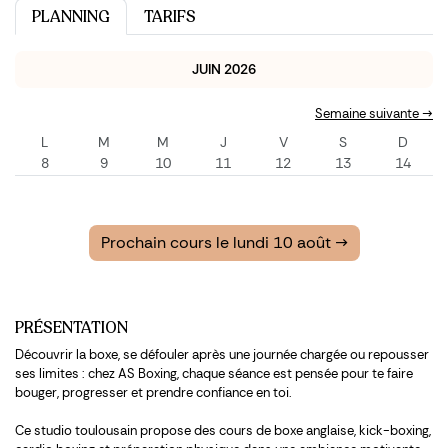
PLANNING
TARIFS
JUIN 2026
Semaine suivante →
L
M
M
J
V
S
D
8
9
10
11
12
13
14
Prochain cours le lundi 10 août →
PRÉSENTATION
Découvrir la boxe, se défouler après une journée chargée ou repousser
ses limites : chez AS Boxing, chaque séance est pensée pour te faire
bouger, progresser et prendre confiance en toi.
Ce studio toulousain propose des cours de boxe anglaise, kick-boxing,