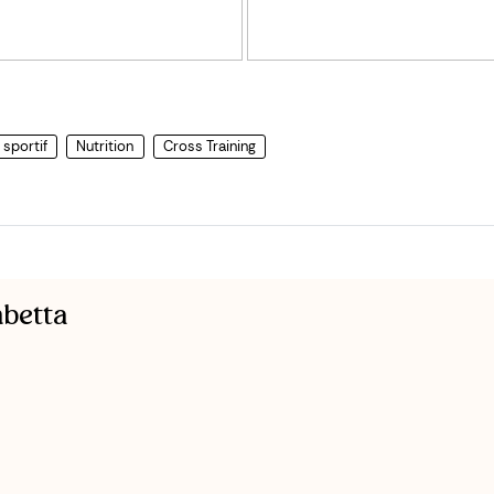
sportif
Nutrition
Cross Training
mbetta