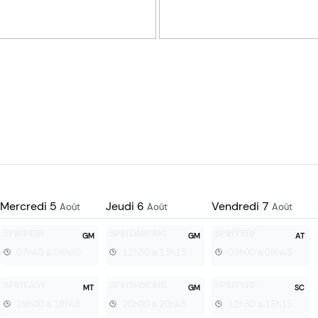
Mercredi
5
Jeudi
6
Vendredi
7
Août
Août
Août
SPIN'PERF
SPIN'DANCING
SPIN'PERF
GM
GM
AT
07h45 à 08h30
12h30 à 13h15
09h00 à 09h45
SPIN'EASY
SPIN'DANCING
SPIN'PERF
MT
GM
SC
19h00 à 19h45
20h00 à 20h45
12h30 à 13h15