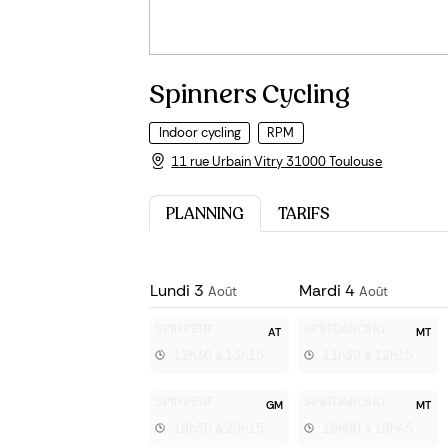
Spinners Cycling
Indoor cycling
RPM
11 rue Urbain Vitry 31000 Toulouse
PLANNING
TARIFS
Lundi
3
Mardi
4
Août
Août
SPIN'PERF
SPIN'DANCING
AT
MT
12h30 à 13h15
11h30 à 12h15
SPIN'PERF
SPIN'DANCING
GM
MT
19h30 à 20h15
19h00 à 19h45