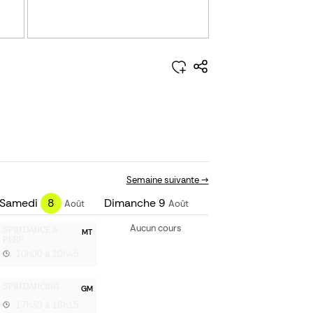
Semaine suivante →
Samedi
8
Dimanche
9
Août
Août
Aucun cours
SPIN'DANCE &
MT
PERF
10h00 à 10h45
SPIN'DANCING
GM
17h30 à 18h15