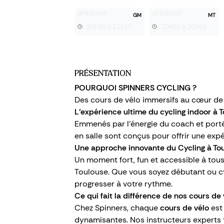
SPIN'EASY
SPIN'EASY
GM
MT
20h30 à 21h15
20h00 à 20h45
PRÉSENTATION
POURQUOI SPINNERS CYCLING ?
Des cours de vélo immersifs au cœur de
L’expérience ultime du cycling indoor à 
Emmenés par l’énergie du coach et port
en salle sont conçus pour offrir une ex
Une approche innovante du Cycling à To
Un moment fort, fun et accessible à tous
Toulouse. Que vous soyez débutant ou c
progresser à votre rythme.
Ce qui fait la différence de nos cours de 
Chez Spinners, chaque
cours de vélo
est
dynamisantes. Nos instructeurs expert