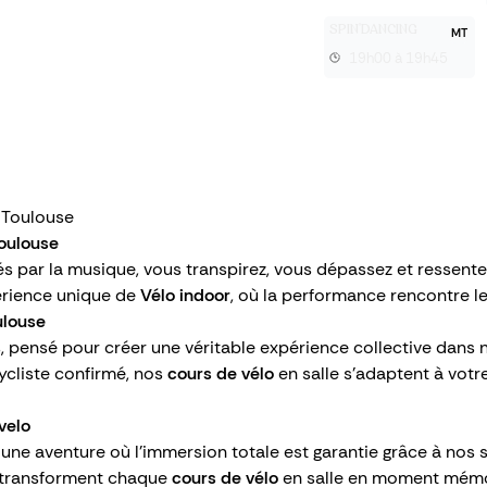
SPIN'DANCING
MT
19h00 à 19h45
 Toulouse
Toulouse
és par la musique, vous transpirez, vous dépassez et resse
périence unique de
Vélo indoor
, où la performance rencontre le
ulouse
, pensé pour créer une véritable expérience collective dans 
ycliste confirmé, nos
cours de vélo
en salle s’adaptent à votr
velo
 une aventure où l’immersion totale est garantie grâce à nos
s transforment chaque
cours de vélo
en salle en moment mémor